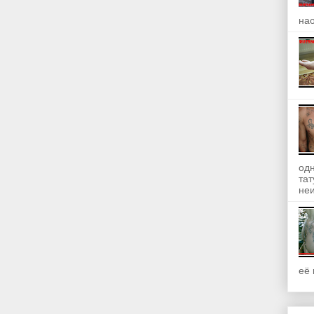
на
одн
та
неи
её 