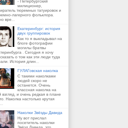
- Петербургский
милиционер,
биратель тюремных татуировок и
ремно-лагерного фольклора.
о вре...
Екатеринбург: история
двух группировок
Как то я выкладывал на
блоге фотографии
могилы братвы
теринбурга . Сегодня я хочу
сказать о том как эти люди туда
али. История длин...
ГУЛАГовская наколка
С такими наколками
людей скоро не
останется. Очень
классная наколка на
 взгляд, и очень редкая в плане
о. Наколка настолько крутая
..
Наколки Звёзды Давида
Ну вот прислал
посетитель наколки
Звёзд Давида, это