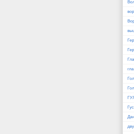
Во
во
Вор
вы
Ге
Ге
Гла
гла
Го
Го
ГУ
Гус
Да
дв