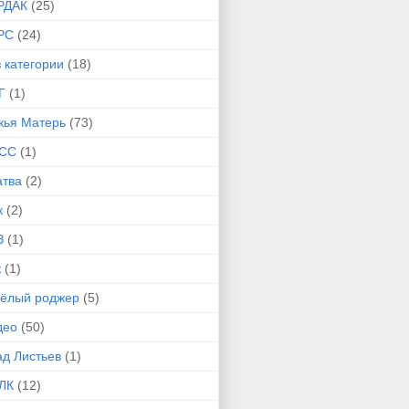
РДАК
(25)
РС
(24)
 категории
(18)
Г
(1)
жья Матерь
(73)
СС
(1)
атва
(2)
к
(2)
З
(1)
к
(1)
сёлый роджер
(5)
део
(50)
ад Листьев
(1)
ЛК
(12)