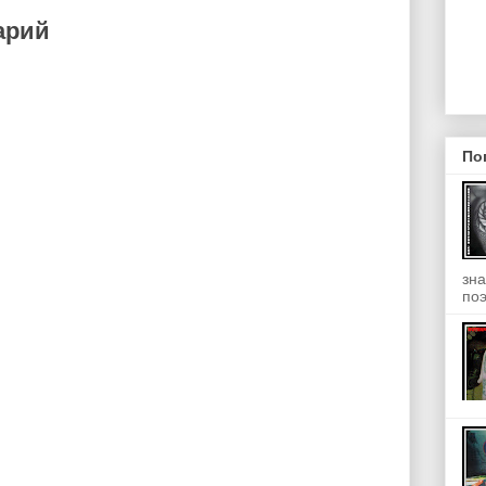
арий
По
зна
поэ