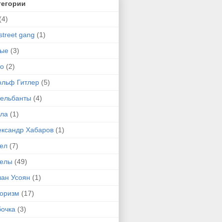
тегории
(4)
street gang
(1)
-ые
(3)
то
(2)
ольф Гитлер
(5)
сельбанты
(4)
ула
(1)
ександр Хабаров
(1)
гел
(7)
гелы
(49)
лан Усоян
(1)
оризм
(17)
бочка
(3)