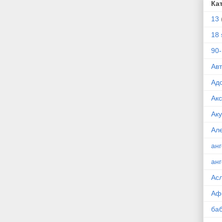
Ка
13
18 
90
Ав
Ад
Ак
Ак
Ал
ан
ан
Ас
Аф
ба