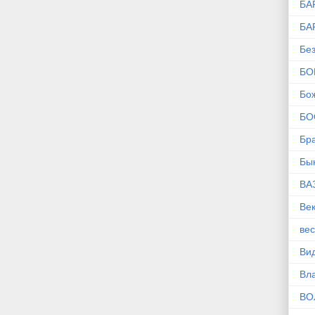
БА
БА
Без
БО
Бо
БО
Бр
Бы
ВА
Ве
ве
Ви
Вл
ВО