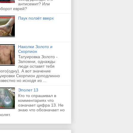
антисемит? Или
оборот еврей?
Паук ползёт вверх
Наколки Золото и
Скорпион
Татуировка Золото -
Запомни, однажды
люди оставят тебя
ого(одну). А вот значение
туировки Скорпион доподлинно
звестно но исходя из ...
Эполет 13
Кто то спрашивал в
комментариях что
означает цифра 13. Не
знаю что обозначает но
колят.