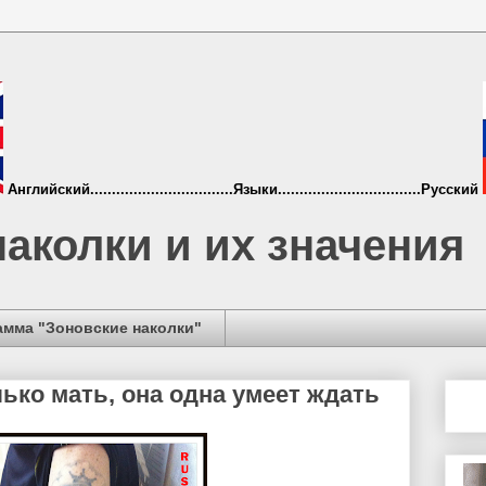
Английский.................................Языки.................................Русский
аколки и их значения
амма "Зоновские наколки"
ько мать, она одна умеет ждать