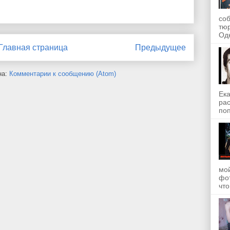
со
тю
Одн
Главная страница
Предыдущее
на:
Комментарии к сообщению (Atom)
Ека
рас
поп
мой
фот
что.