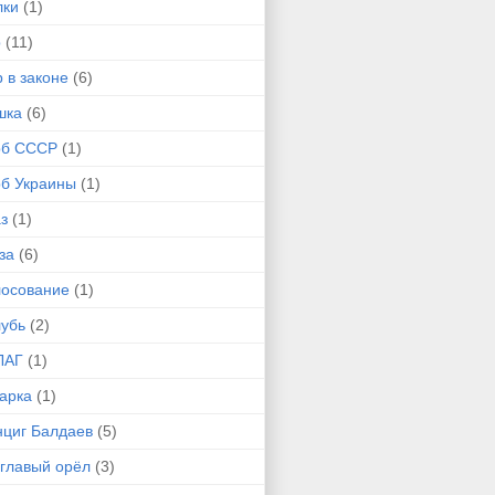
лки
(1)
р
(11)
 в законе
(6)
шка
(6)
рб СССР
(1)
рб Украины
(1)
з
(1)
за
(6)
лосование
(1)
лубь
(2)
ЛАГ
(1)
арка
(1)
нциг Балдаев
(5)
углавый орёл
(3)