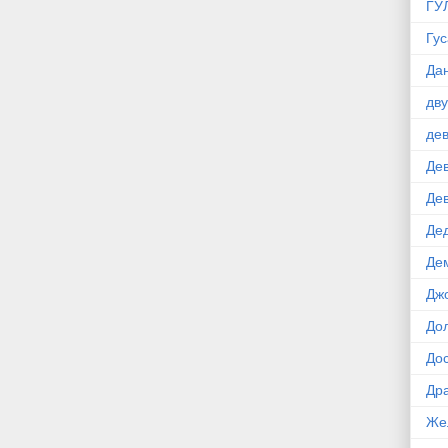
ГУ
Гус
Да
дв
де
Де
Де
Де
Де
Дж
До
До
Др
Же