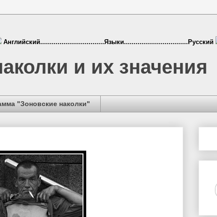
Английский.................................Языки.................................Русский
аколки и их значения
амма "Зоновские наколки"