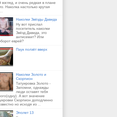
 взгляд, и очень редкая в плане
о. Наколка настолько крутая
..
Наколки Звёзды Давида
Ну вот прислал
посетитель наколки
Звёзд Давида, это
антисемит? Или
оборот еврей?
Паук ползёт вверх
Наколки Золото и
Скорпион
Татуировка Золото -
Запомни, однажды
люди оставят тебя
ого(одну). А вот значение
туировки Скорпион доподлинно
звестно но исходя из ...
Эполет 13