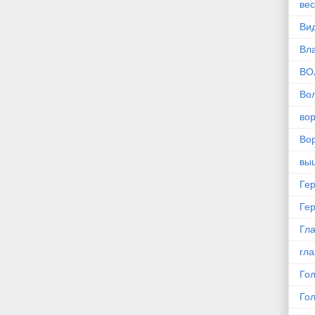
ве
Ви
Вл
ВО
Во
во
Вор
вы
Ге
Ге
Гла
гла
Го
Го