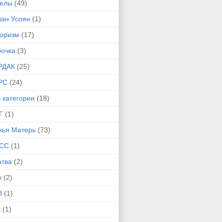
гелы
(49)
лан Усоян
(1)
оризм
(17)
бочка
(3)
РДАК
(25)
РС
(24)
 категории
(18)
Г
(1)
жья Матерь
(73)
СС
(1)
атва
(2)
к
(2)
З
(1)
к
(1)