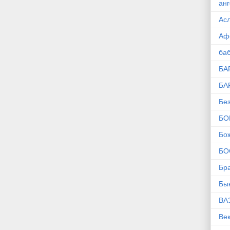
ан
Ас
Аф
ба
БА
БА
Без
БО
Бо
БО
Бр
Бы
ВА
Ве