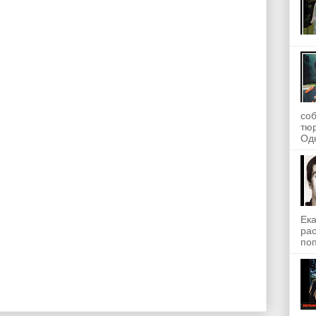
со
тю
Одн
Ека
рас
поп