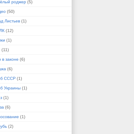
сёлый роджер
(5)
део
(50)
ад Листьев
(1)
ЛК
(12)
лки
(1)
р
(11)
 в законе
(6)
шка
(6)
рб СССР
(1)
рб Украины
(1)
з
(1)
за
(6)
лосование
(1)
лубь
(2)