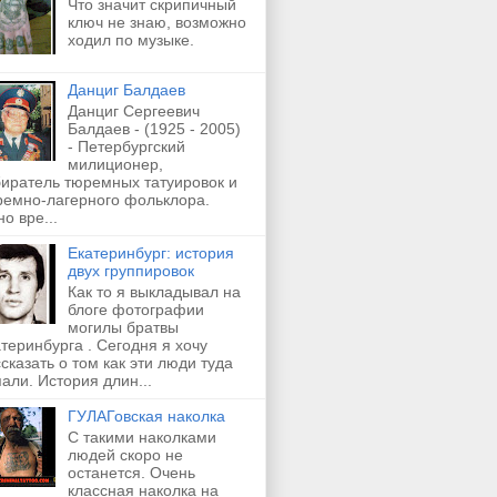
Что значит скрипичный
ключ не знаю, возможно
ходил по музыке.
Данциг Балдаев
Данциг Сергеевич
Балдаев - (1925 - 2005)
- Петербургский
милиционер,
биратель тюремных татуировок и
ремно-лагерного фольклора.
о вре...
Екатеринбург: история
двух группировок
Как то я выкладывал на
блоге фотографии
могилы братвы
теринбурга . Сегодня я хочу
сказать о том как эти люди туда
али. История длин...
ГУЛАГовская наколка
С такими наколками
людей скоро не
останется. Очень
классная наколка на