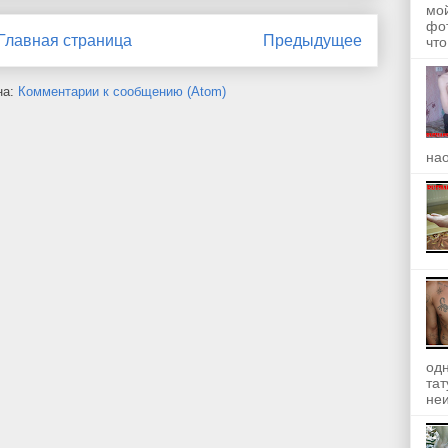
мой
фот
Главная страница
Предыдущее
что.
на:
Комментарии к сообщению (Atom)
на
одн
та
неи