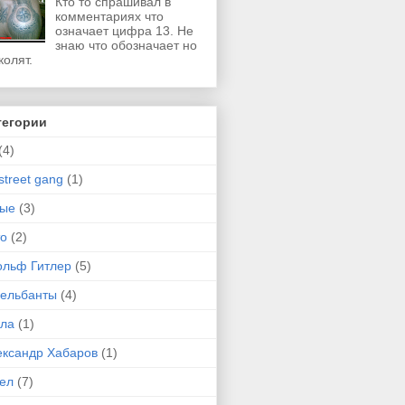
Кто то спрашивал в
комментариях что
означает цифра 13. Не
знаю что обозначает но
колят.
тегории
(4)
street gang
(1)
-ые
(3)
то
(2)
ольф Гитлер
(5)
сельбанты
(4)
ула
(1)
ександр Хабаров
(1)
гел
(7)