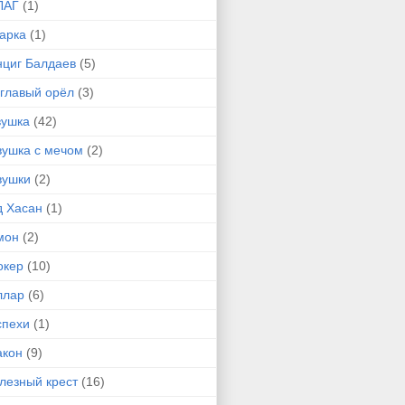
ЛАГ
(1)
арка
(1)
нциг Балдаев
(5)
углавый орёл
(3)
вушка
(42)
вушка с мечом
(2)
вушки
(2)
д Хасан
(1)
мон
(2)
окер
(10)
ллар
(6)
спехи
(1)
акон
(9)
лезный крест
(16)