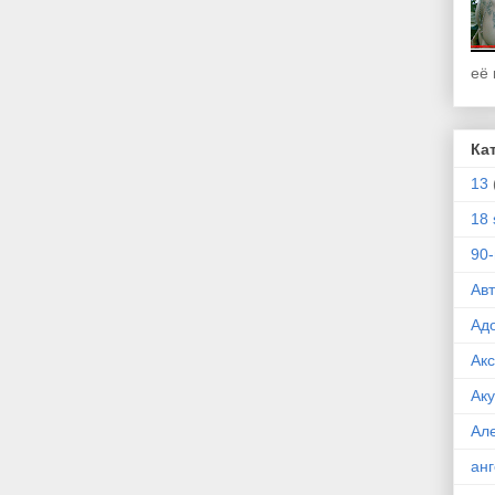
её 
Ка
13
18 
90
Ав
Ад
Ак
Ак
Ал
ан