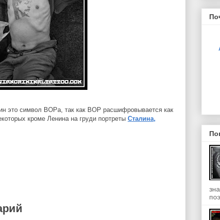
По
нин это символ ВОРа, так как ВОР расшифровывается как
екоторых кроме Ленина на груди портреты
Сталина,
По
зна
поэ
арий