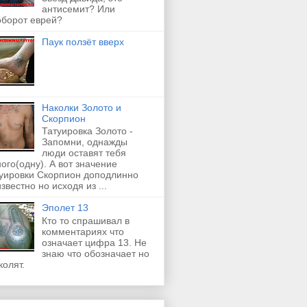
антисемит? Или
оборот еврей?
Паук ползёт вверх
Наколки Золото и
Скорпион
Татуировка Золото -
Запомни, однажды
люди оставят тебя
ого(одну). А вот значение
туировки Скорпион доподлинно
звестно но исходя из ...
Эполет 13
Кто то спрашивал в
комментариях что
означает цифра 13. Не
знаю что обозначает но
колят.