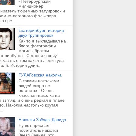
- Петербургский
милиционер,
биратель тюремных татуировок и
ремно-лагерного фольклора.
о вре...
Екатеринбург: история
двух группировок
Как то я выкладывал на
блоге фотографии
могилы братвы
теринбурга . Сегодня я хочу
сказать о том как эти люди туда
али. История длин...
ГУЛАГовская наколка
С такими наколками
людей скоро не
останется. Очень
классная наколка на
 взгляд, и очень редкая в плане
о. Наколка настолько крутая
..
Наколки Звёзды Давида
Ну вот прислал
посетитель наколки
Звёзд Давида, это