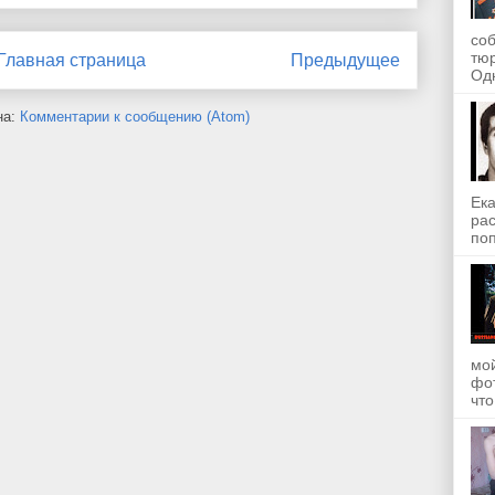
со
тю
Главная страница
Предыдущее
Одн
на:
Комментарии к сообщению (Atom)
Ека
рас
поп
мой
фот
что.