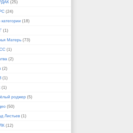
РДАК
(25)
РС
(24)
 категории
(18)
Г
(1)
жья Матерь
(73)
СС
(1)
атва
(2)
к
(2)
З
(1)
к
(1)
сёлый роджер
(5)
део
(50)
ад Листьев
(1)
ЛК
(12)