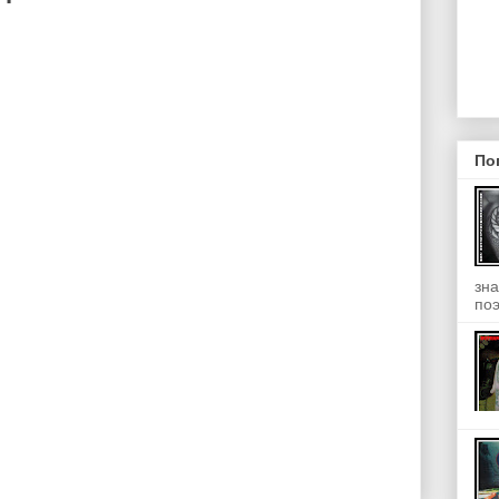
По
зна
поэ