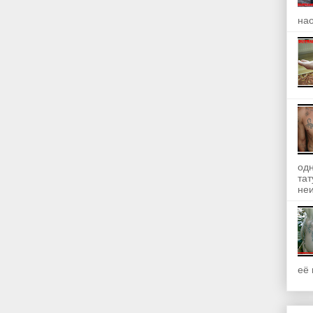
на
одн
та
неи
её 