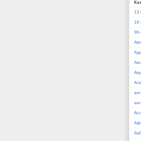
Ка
13
18 
90
Ав
Ад
Ак
Ак
Ал
ан
ан
Ас
Аф
ба