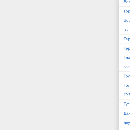
Во
во
Вор
вы
Ге
Ге
Гла
гла
Го
Го
ГУ
Гус
Да
дв