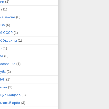
лки
(1)
р
(11)
 в законе
(6)
шка
(6)
рб СССР
(1)
рб Украины
(1)
з
(1)
за
(6)
лосование
(1)
лубь
(2)
ЛАГ
(1)
арка
(1)
нциг Балдаев
(5)
углавый орёл
(3)