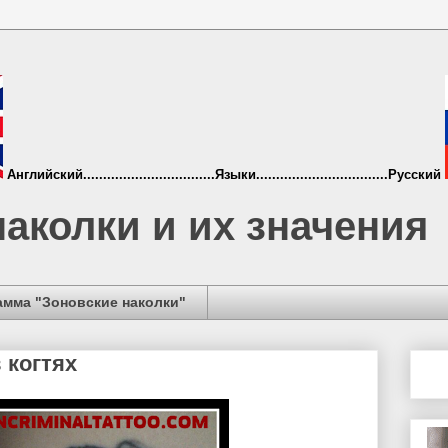
Английский.................................Языки.................................Русский
аколки и их значения
амма "Зоновские наколки"
 когтях