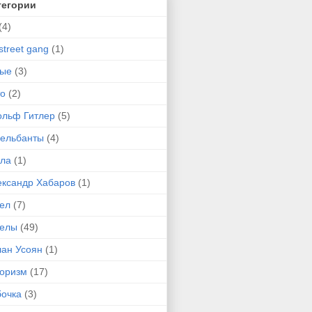
тегории
(4)
street gang
(1)
-ые
(3)
то
(2)
ольф Гитлер
(5)
сельбанты
(4)
ула
(1)
ександр Хабаров
(1)
гел
(7)
гелы
(49)
лан Усоян
(1)
оризм
(17)
бочка
(3)