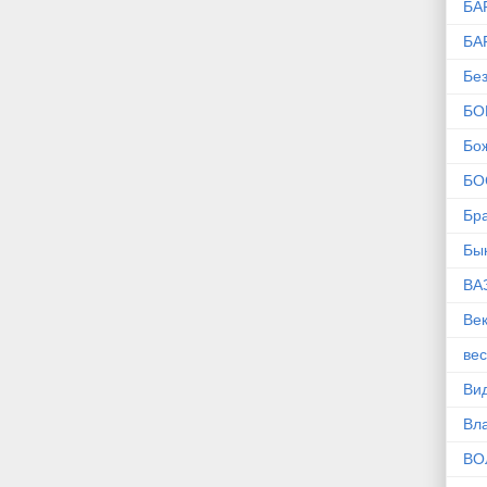
БА
БА
Без
БО
Бо
БО
Бр
Бы
ВА
Ве
ве
Ви
Вл
ВО