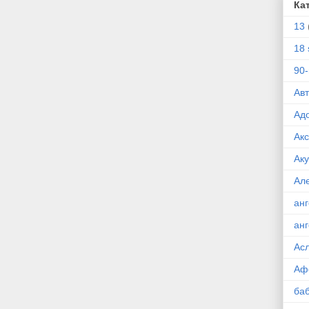
Ка
13
18 
90
Ав
Ад
Ак
Ак
Ал
ан
ан
Ас
Аф
ба