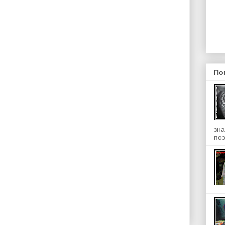
По
зна
поэ