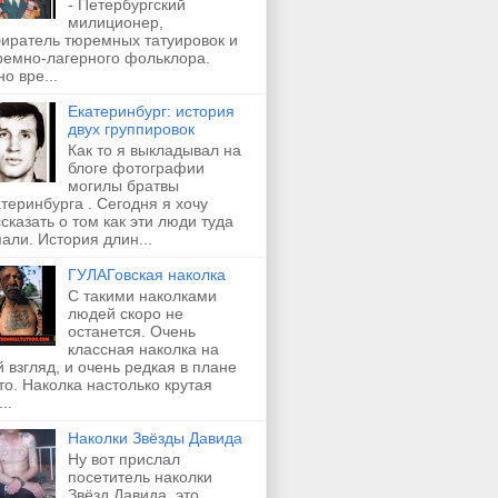
- Петербургский
милиционер,
биратель тюремных татуировок и
ремно-лагерного фольклора.
о вре...
Екатеринбург: история
двух группировок
Как то я выкладывал на
блоге фотографии
могилы братвы
теринбурга . Сегодня я хочу
сказать о том как эти люди туда
али. История длин...
ГУЛАГовская наколка
С такими наколками
людей скоро не
останется. Очень
классная наколка на
 взгляд, и очень редкая в плане
о. Наколка настолько крутая
..
Наколки Звёзды Давида
Ну вот прислал
посетитель наколки
Звёзд Давида, это