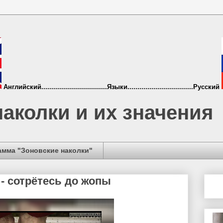
Английский.................................Языки.................................Русский
аколки и их значения
амма "Зоновские наколки"
- сотрётесь до жопы