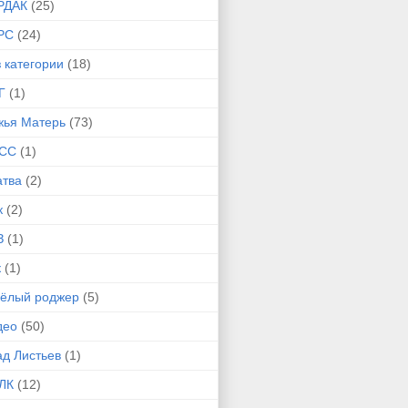
РДАК
(25)
РС
(24)
 категории
(18)
Г
(1)
жья Матерь
(73)
СС
(1)
атва
(2)
к
(2)
З
(1)
к
(1)
сёлый роджер
(5)
део
(50)
ад Листьев
(1)
ЛК
(12)