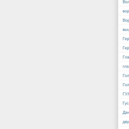
Во
во
Вор
вы
Ге
Ге
Гла
гла
Го
Го
ГУ
Гус
Да
дв