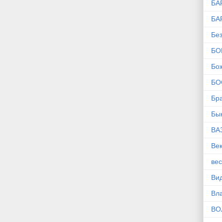
БА
БА
Без
БО
Бо
БО
Бр
Бы
ВА
Ве
ве
Ви
Вл
ВО