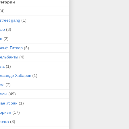
тегории
(4)
street gang
(1)
-ые
(3)
то
(2)
ольф Гитлер
(5)
сельбанты
(4)
ула
(1)
ександр Хабаров
(1)
гел
(7)
гелы
(49)
лан Усоян
(1)
оризм
(17)
бочка
(3)