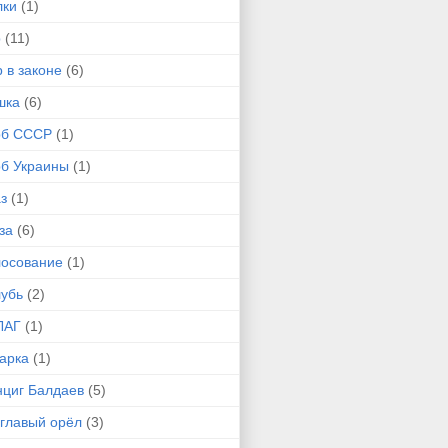
лки
(1)
р
(11)
 в законе
(6)
шка
(6)
рб СССР
(1)
рб Украины
(1)
з
(1)
за
(6)
лосование
(1)
лубь
(2)
ЛАГ
(1)
арка
(1)
нциг Балдаев
(5)
углавый орёл
(3)