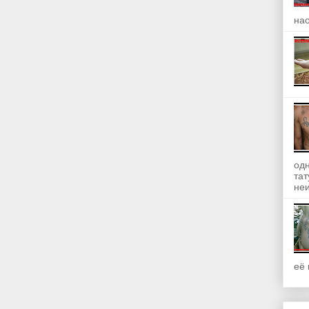
на
одн
та
неи
её 