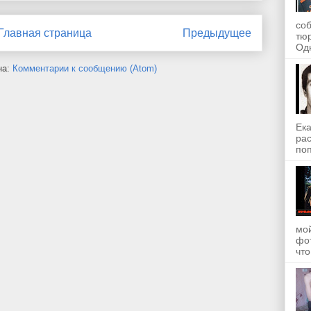
со
Главная страница
Предыдущее
тю
Одн
на:
Комментарии к сообщению (Atom)
Ека
рас
поп
мой
фот
что.