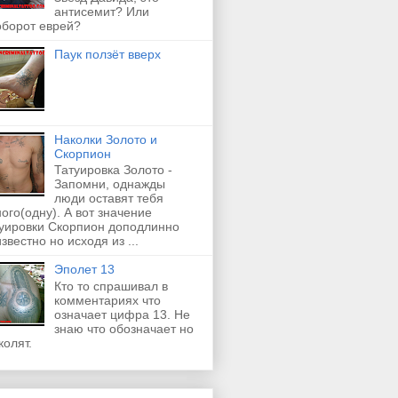
антисемит? Или
оборот еврей?
Паук ползёт вверх
Наколки Золото и
Скорпион
Татуировка Золото -
Запомни, однажды
люди оставят тебя
ого(одну). А вот значение
туировки Скорпион доподлинно
звестно но исходя из ...
Эполет 13
Кто то спрашивал в
комментариях что
означает цифра 13. Не
знаю что обозначает но
колят.