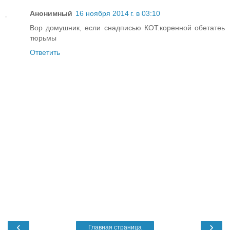
Анонимный
16 ноября 2014 г. в 03:10
Вор домушник, если снадписью КОТ.коренной обетатеь
тюрьмы
Ответить
‹
›
Главная страница