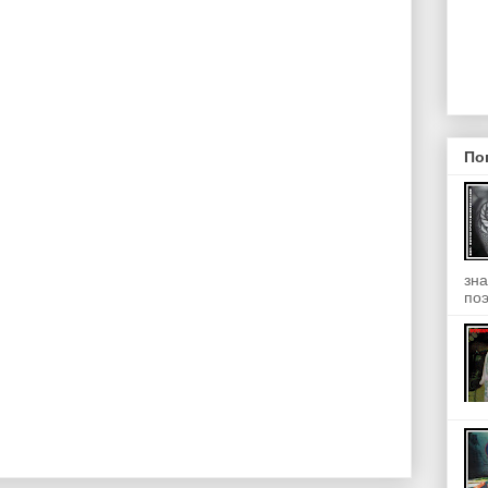
По
зна
поэ