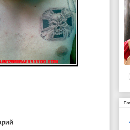
По
арий