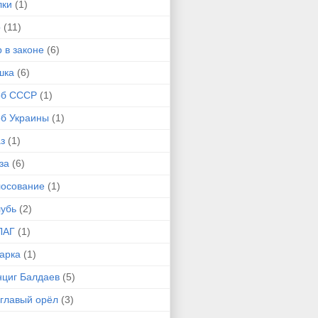
лки
(1)
р
(11)
 в законе
(6)
шка
(6)
рб СССР
(1)
рб Украины
(1)
з
(1)
за
(6)
лосование
(1)
лубь
(2)
ЛАГ
(1)
арка
(1)
нциг Балдаев
(5)
углавый орёл
(3)