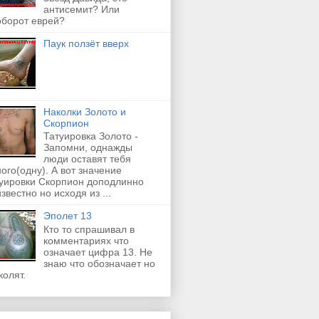
антисемит? Или
оборот еврей?
Паук ползёт вверх
Наколки Золото и
Скорпион
Татуировка Золото -
Запомни, однажды
люди оставят тебя
ого(одну). А вот значение
туировки Скорпион доподлинно
звестно но исходя из ...
Эполет 13
Кто то спрашивал в
комментариях что
означает цифра 13. Не
знаю что обозначает но
колят.