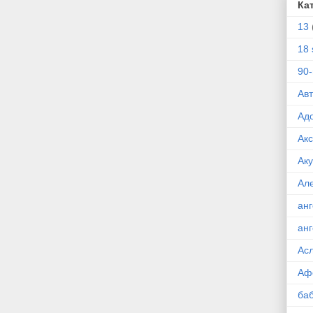
Ка
13
18 
90
Ав
Ад
Ак
Ак
Ал
ан
ан
Ас
Аф
ба