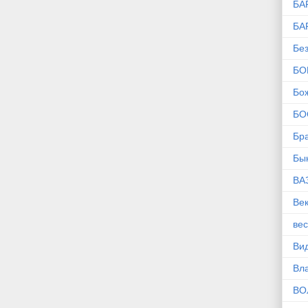
БА
БА
Без
БО
Бо
БО
Бр
Бы
ВА
Ве
ве
Ви
Вл
ВО