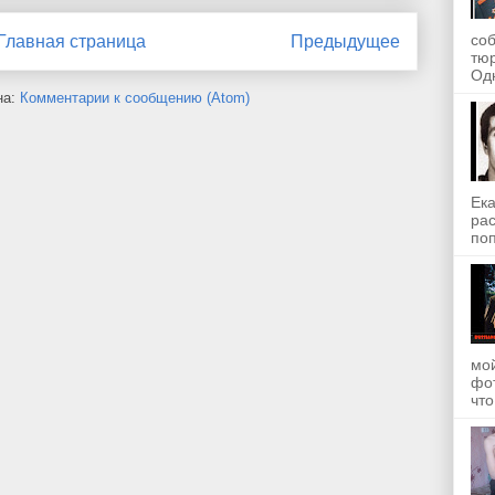
со
Главная страница
Предыдущее
тю
Одн
на:
Комментарии к сообщению (Atom)
Ека
рас
поп
мой
фот
что.