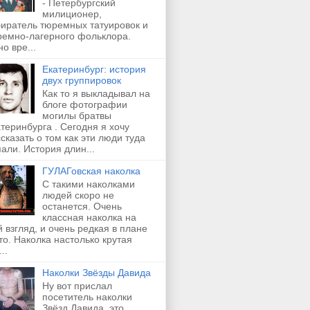
- Петербургский
милиционер,
биратель тюремных татуировок и
ремно-лагерного фольклора.
о вре...
Екатеринбург: история
двух группировок
Как то я выкладывал на
блоге фотографии
могилы братвы
теринбурга . Сегодня я хочу
сказать о том как эти люди туда
али. История длин...
ГУЛАГовская наколка
С такими наколками
людей скоро не
останется. Очень
классная наколка на
 взгляд, и очень редкая в плане
о. Наколка настолько крутая
..
Наколки Звёзды Давида
Ну вот прислал
посетитель наколки
Звёзд Давида, это