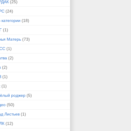
РДАК
(25)
РС
(24)
 категории
(18)
Г
(1)
жья Матерь
(73)
СС
(1)
атва
(2)
к
(2)
З
(1)
к
(1)
сёлый роджер
(5)
део
(50)
ад Листьев
(1)
ЛК
(12)