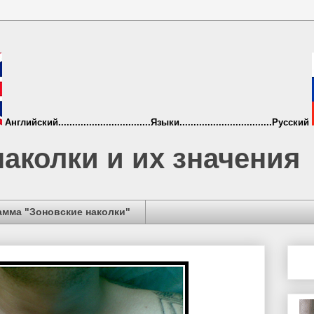
Английский.................................Языки.................................Русский
аколки и их значения
амма "Зоновские наколки"