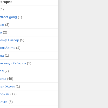
тегории
(4)
street gang
(1)
-ые
(3)
то
(2)
ольф Гитлер
(5)
сельбанты
(4)
ула
(1)
ександр Хабаров
(1)
гел
(7)
гелы
(49)
лан Усоян
(1)
оризм
(17)
бочка
(3)