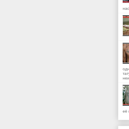
на
одн
та
неи
её 