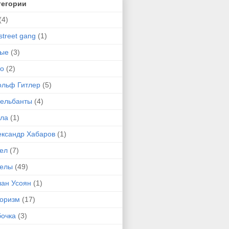
тегории
(4)
street gang
(1)
-ые
(3)
то
(2)
ольф Гитлер
(5)
сельбанты
(4)
ула
(1)
ександр Хабаров
(1)
гел
(7)
гелы
(49)
лан Усоян
(1)
оризм
(17)
бочка
(3)