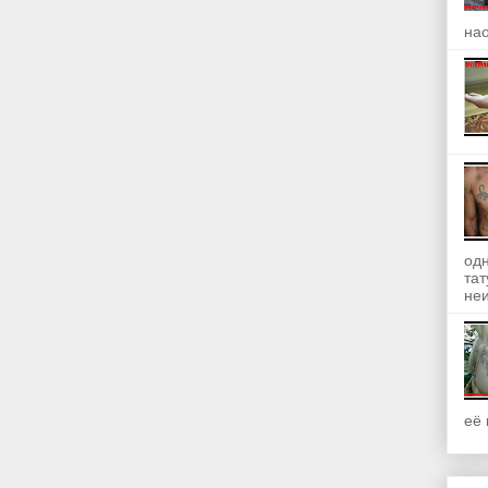
на
одн
та
неи
её 