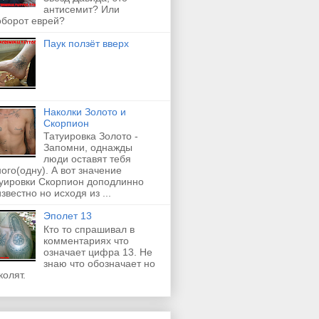
антисемит? Или
оборот еврей?
Паук ползёт вверх
Наколки Золото и
Скорпион
Татуировка Золото -
Запомни, однажды
люди оставят тебя
ого(одну). А вот значение
туировки Скорпион доподлинно
звестно но исходя из ...
Эполет 13
Кто то спрашивал в
комментариях что
означает цифра 13. Не
знаю что обозначает но
колят.