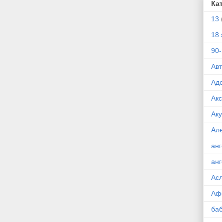
Ка
13
18 
90
Ав
Ад
Ак
Ак
Ал
ан
ан
Ас
Аф
ба