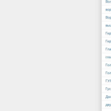
Во
во
Вор
вы
Ге
Ге
Гла
гла
Го
Го
ГУ
Гус
Да
дв