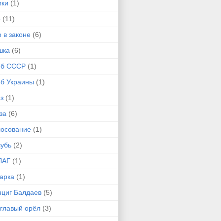
лки
(1)
р
(11)
 в законе
(6)
шка
(6)
рб СССР
(1)
рб Украины
(1)
з
(1)
за
(6)
лосование
(1)
лубь
(2)
ЛАГ
(1)
арка
(1)
нциг Балдаев
(5)
углавый орёл
(3)