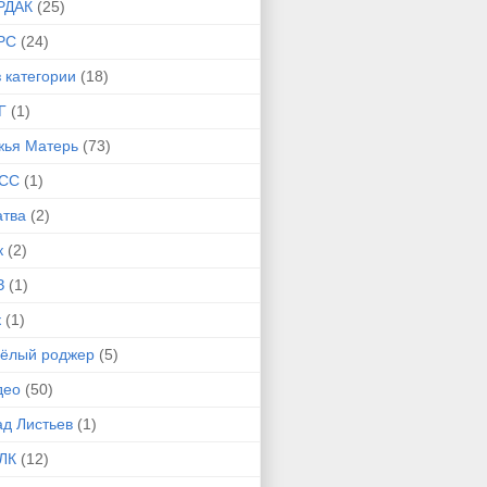
РДАК
(25)
РС
(24)
 категории
(18)
Г
(1)
жья Матерь
(73)
СС
(1)
атва
(2)
к
(2)
З
(1)
к
(1)
сёлый роджер
(5)
део
(50)
ад Листьев
(1)
ЛК
(12)