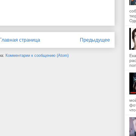
со
тю
Одн
Главная страница
Предыдущее
на:
Комментарии к сообщению (Atom)
Ека
рас
поп
мой
фот
что.