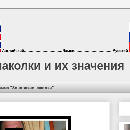
Английский.................................Языки.................................Русский
аколки и их значения
амма "Зоновские наколки"