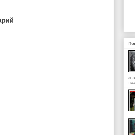
арий
По
зна
поэ