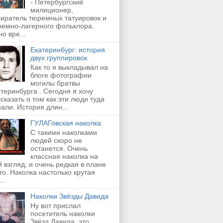
- Петербургский
милиционер,
биратель тюремных татуировок и
ремно-лагерного фольклора.
о вре...
Екатеринбург: история
двух группировок
Как то я выкладывал на
блоге фотографии
могилы братвы
теринбурга . Сегодня я хочу
сказать о том как эти люди туда
али. История длин...
ГУЛАГовская наколка
С такими наколками
людей скоро не
останется. Очень
классная наколка на
 взгляд, и очень редкая в плане
о. Наколка настолько крутая
..
Наколки Звёзды Давида
Ну вот прислал
посетитель наколки
Звёзд Давида, это