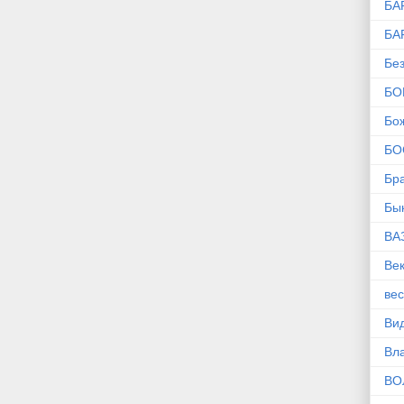
БА
БА
Без
БО
Бо
БО
Бр
Бы
ВА
Ве
ве
Ви
Вл
ВО