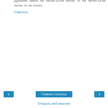
Дуракам закон не писан.Если писан то не читан.Если
читан то не понят.
Ответить
‹
›
Главная страница
Открыть веб-версию