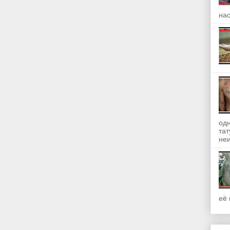
на
одн
та
неи
её 