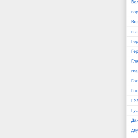
Во
во
Вор
вы
Ге
Ге
Гла
гла
Го
Го
ГУ
Гус
Да
дв