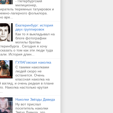
- Петербургский
милиционер,
биратель тюремных татуировок и
ремно-лагерного фольклора.
о вре...
Екатеринбург: история
двух группировок
Как то я выкладывал на
блоге фотографии
могилы братвы
теринбурга . Сегодня я хочу
сказать о том как эти люди туда
али. История длин...
ГУЛАГовская наколка
С такими наколками
людей скоро не
останется. Очень
классная наколка на
 взгляд, и очень редкая в плане
о. Наколка настолько крутая
..
Наколки Звёзды Давида
Ну вот прислал
посетитель наколки
Звёзд Давида, это