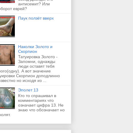
антисемит? Или
оборот еврей?
Паук ползёт вверх
Наколки Золото и
Скорпион
Татуировка Золото -
Запомни, однажды
люди оставят тебя
ого(одну). А вот значение
туировки Скорпион доподлинно
звестно но исходя из ...
Эполет 13
Кто то спрашивал в
комментариях что
означает цифра 13. Не
знаю что обозначает но
колят.