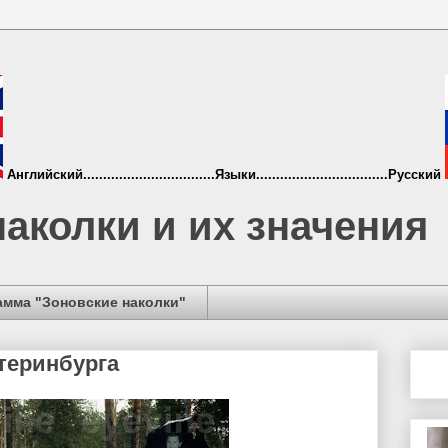
Английский.................................Языки.................................Русский
аколки и их значения
амма "Зоновские наколки"
теринбурга