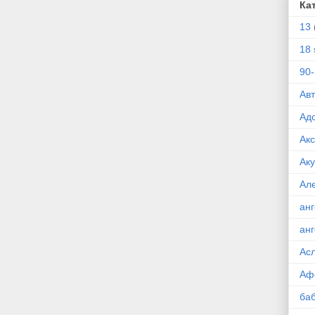
Ка
13
18 
90
Ав
Ад
Ак
Ак
Ал
ан
ан
Ас
Аф
ба