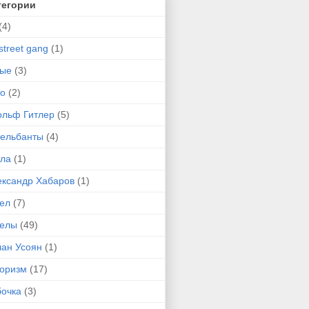
тегории
(4)
street gang
(1)
-ые
(3)
то
(2)
ольф Гитлер
(5)
сельбанты
(4)
ула
(1)
ександр Хабаров
(1)
гел
(7)
гелы
(49)
лан Усоян
(1)
оризм
(17)
бочка
(3)