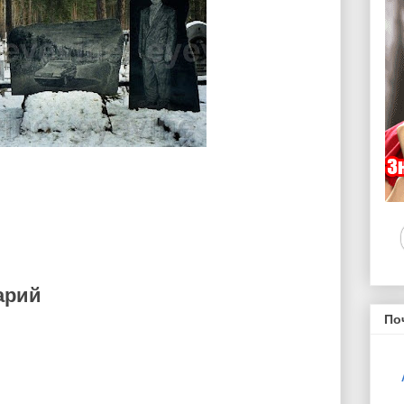
арий
По