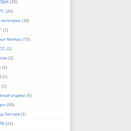
РДАК
(25)
РС
(24)
 категории
(18)
Г
(1)
жья Матерь
(73)
СС
(1)
атва
(2)
к
(2)
З
(1)
к
(1)
сёлый роджер
(5)
део
(50)
ад Листьев
(1)
ЛК
(12)