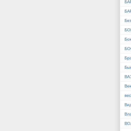
БА
БА
Без
БО
Бо
БО
Бр
Бы
ВА
Ве
ве
Ви
Вл
ВО