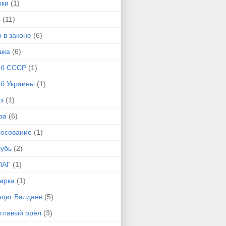
лки
(1)
р
(11)
 в законе
(6)
шка
(6)
рб СССР
(1)
рб Украины
(1)
з
(1)
за
(6)
лосование
(1)
лубь
(2)
ЛАГ
(1)
арка
(1)
нциг Балдаев
(5)
углавый орёл
(3)