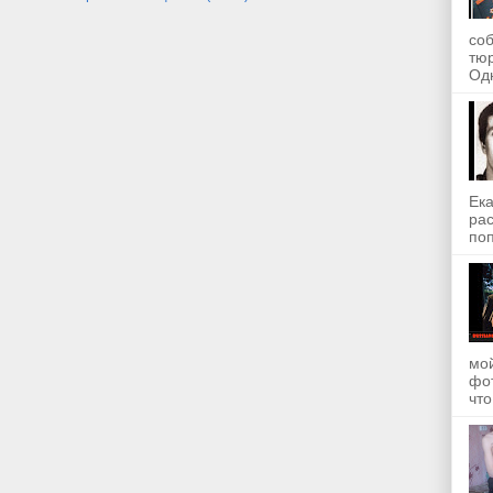
со
тю
Одн
Ека
рас
поп
мой
фот
что.