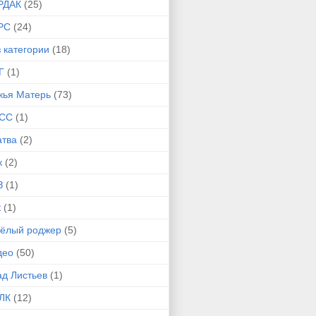
РДАК
(25)
РС
(24)
 категории
(18)
Г
(1)
жья Матерь
(73)
СС
(1)
атва
(2)
к
(2)
З
(1)
к
(1)
сёлый роджер
(5)
део
(50)
ад Листьев
(1)
ЛК
(12)