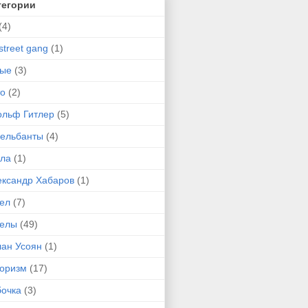
тегории
(4)
street gang
(1)
-ые
(3)
то
(2)
ольф Гитлер
(5)
сельбанты
(4)
ула
(1)
ександр Хабаров
(1)
гел
(7)
гелы
(49)
лан Усоян
(1)
оризм
(17)
бочка
(3)