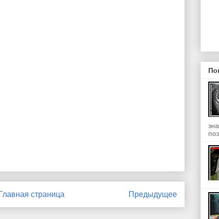
По
зна
поэ
Главная страница
Предыдущее