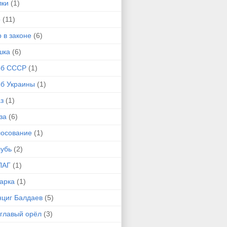
лки
(1)
р
(11)
 в законе
(6)
шка
(6)
рб СССР
(1)
рб Украины
(1)
з
(1)
за
(6)
лосование
(1)
лубь
(2)
ЛАГ
(1)
арка
(1)
нциг Балдаев
(5)
углавый орёл
(3)