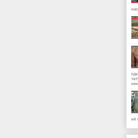
на
одн
та
неи
её 