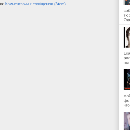
на:
Комментарии к сообщению (Atom)
со
тю
Одн
Ека
рас
поп
мой
фот
что.