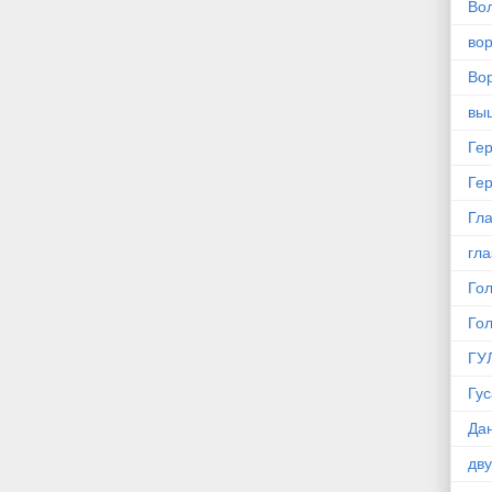
Во
во
Вор
вы
Ге
Ге
Гла
гла
Го
Го
ГУ
Гус
Да
дв