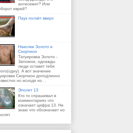
антисемит? Или
оборот еврей?
Паук ползёт вверх
Наколки Золото и
Скорпион
Татуировка Золото -
Запомни, однажды
люди оставят тебя
ого(одну). А вот значение
туировки Скорпион доподлинно
звестно но исходя из ...
Эполет 13
Кто то спрашивал в
комментариях что
означает цифра 13. Не
знаю что обозначает но
колят.