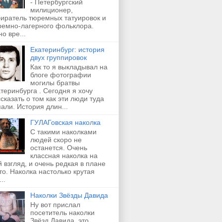
- Петербургский
милиционер,
биратель тюремных татуировок и
ремно-лагерного фольклора.
о вре...
Екатеринбург: история
двух группировок
Как то я выкладывал на
блоге фотографии
могилы братвы
теринбурга . Сегодня я хочу
сказать о том как эти люди туда
али. История длин...
ГУЛАГовская наколка
С такими наколками
людей скоро не
останется. Очень
классная наколка на
 взгляд, и очень редкая в плане
о. Наколка настолько крутая
..
Наколки Звёзды Давида
Ну вот прислал
посетитель наколки
Звёзд Давида, это