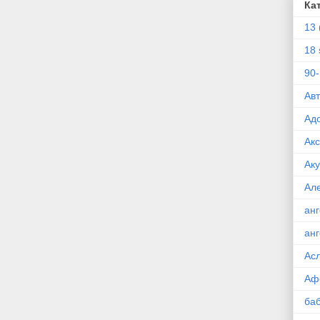
Ка
13
18 
90
Ав
Ад
Ак
Ак
Ал
ан
ан
Ас
Аф
ба