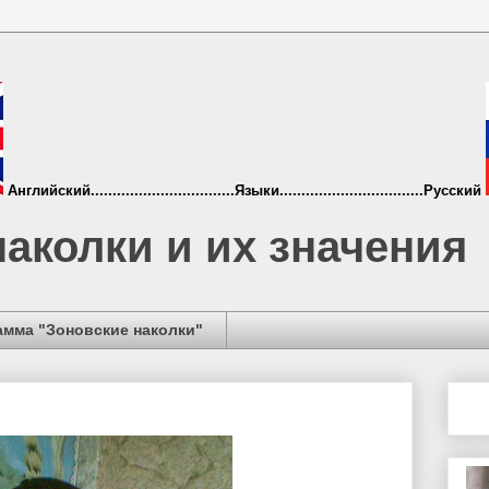
Английский.................................Языки.................................Русский
аколки и их значения
амма "Зоновские наколки"