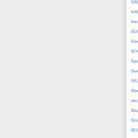
БА
БА
Без
БО
Бо
БО
Бр
Бы
ВА
Ве
ве
Ви
Вл
ВО