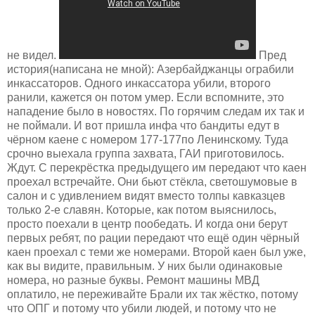
не видел.
Пред
история(написана не мной): Азербайджанцы ограбили
инкассаторов. Одного инкассатора убили, второго
ранили, кажется он потом умер. Если вспомните, это
нападение было в новостях. По горячим следам их так и
не поймали. И вот пришла инфа что бандиты едут в
чёрном каене с номером 177-177по Ленинскому. Туда
срочно выехала группа захвата, ГАИ приготовилось.
Ждут. С перекрёстка предыдущего им передают что каен
проехал встречайте. Они бьют стёкла, светошумовые в
салон и с удивлением видят вместо толпы кавказцев
только 2-е славян. Которые, как потом выяснилось,
просто поехали в центр пообедать. И когда они берут
первых ребят, по рации передают что ещё один чёрный
каен проехал с теми же номерами. Второй каен был уже,
как вы видите, правильным. У них были одинаковые
номера, но разные буквы. Ремонт машины МВД
оплатило, не переживайте Брали их так жёстко, потому
что ОПГ и потому что убили людей, и потому что не