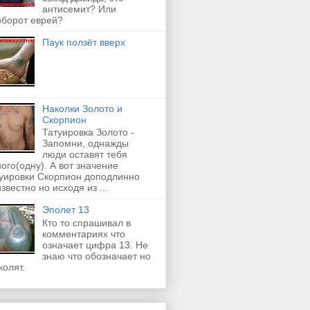
антисемит? Или
оборот еврей?
Паук ползёт вверх
Наколки Золото и
Скорпион
Татуировка Золото -
Запомни, однажды
люди оставят тебя
ого(одну). А вот значение
туировки Скорпион доподлинно
звестно но исходя из ...
Эполет 13
Кто то спрашивал в
комментариях что
означает цифра 13. Не
знаю что обозначает но
колят.