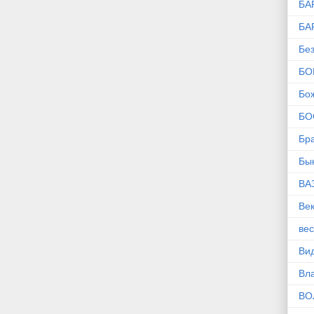
БА
БА
Без
БО
Бо
БО
Бр
Бы
ВА
Ве
ве
Ви
Вл
ВО