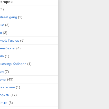
тегории
(4)
street gang
(1)
-ые
(3)
то
(2)
ольф Гитлер
(5)
сельбанты
(4)
ула
(1)
ександр Хабаров
(1)
гел
(7)
гелы
(49)
лан Усоян
(1)
оризм
(17)
бочка
(3)