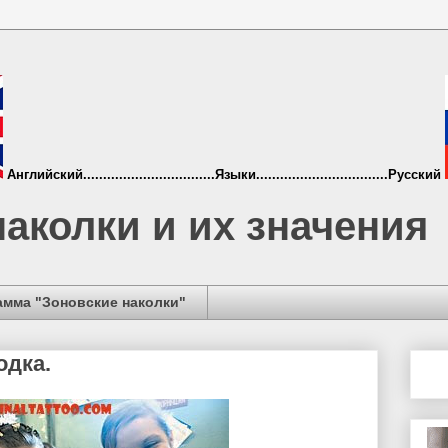
Английский.................................Языки.................................Русский
аколки и их значения
амма "Зоновские наколки"
одка.