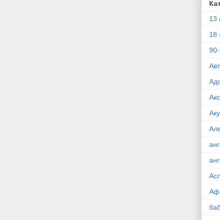
Ка
13
18 
90
Ав
Ад
Ак
Ак
Ал
ан
ан
Ас
Аф
ба