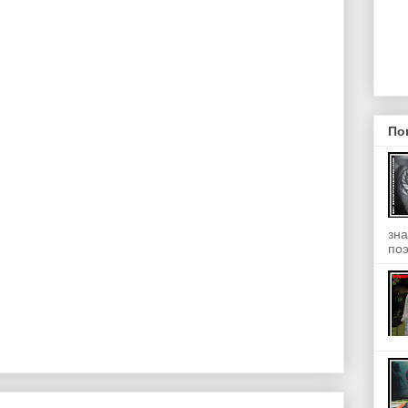
По
зна
поэ