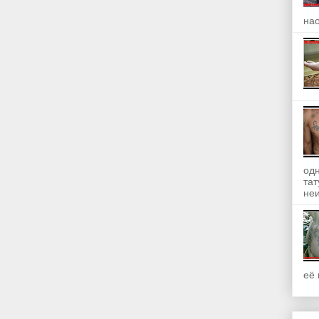
на
одн
та
неи
её 