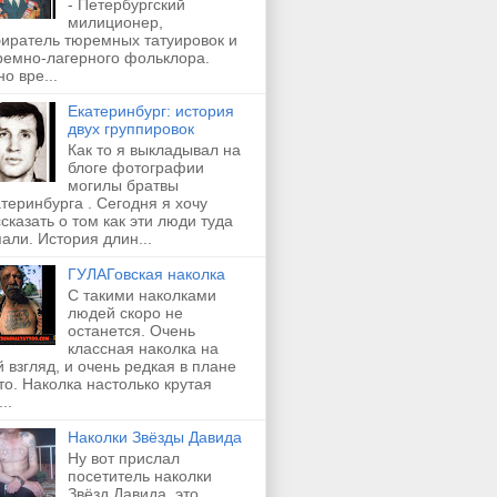
- Петербургский
милиционер,
биратель тюремных татуировок и
ремно-лагерного фольклора.
о вре...
Екатеринбург: история
двух группировок
Как то я выкладывал на
блоге фотографии
могилы братвы
теринбурга . Сегодня я хочу
сказать о том как эти люди туда
али. История длин...
ГУЛАГовская наколка
С такими наколками
людей скоро не
останется. Очень
классная наколка на
 взгляд, и очень редкая в плане
о. Наколка настолько крутая
..
Наколки Звёзды Давида
Ну вот прислал
посетитель наколки
Звёзд Давида, это