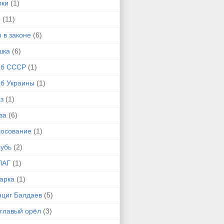
лки
(1)
р
(11)
 в законе
(6)
шка
(6)
рб СССР
(1)
рб Украины
(1)
з
(1)
за
(6)
лосование
(1)
лубь
(2)
ЛАГ
(1)
арка
(1)
нциг Балдаев
(5)
углавый орёл
(3)