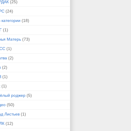
РДАК
(25)
РС
(24)
 категории
(18)
Г
(1)
жья Матерь
(73)
СС
(1)
атва
(2)
к
(2)
З
(1)
к
(1)
сёлый роджер
(5)
део
(50)
ад Листьев
(1)
ЛК
(12)