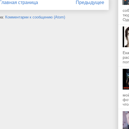
Главная страница
Предыдущее
со
тю
на:
Комментарии к сообщению (Atom)
Одн
Ека
рас
поп
мой
фот
что.