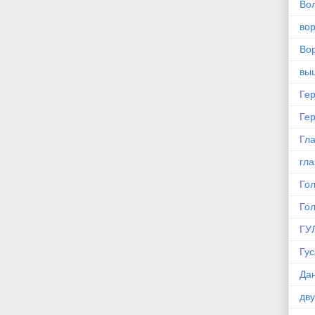
Во
во
Вор
вы
Ге
Ге
Гла
гла
Го
Го
ГУ
Гус
Да
дв